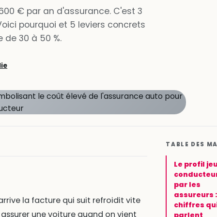
600 € par an d'assurance. C'est 3
oici pourquoi et 5 leviers concrets
e de 30 à 50 %.
lie
TABLE DES M
Le profil je
conducteur
par les
assureurs 
ive la facture qui suit refroidit vite
chiffres qu
assurer une voiture quand on vient
parlent