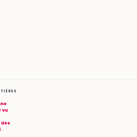
ATIÈRES
une
 vu
: des
i