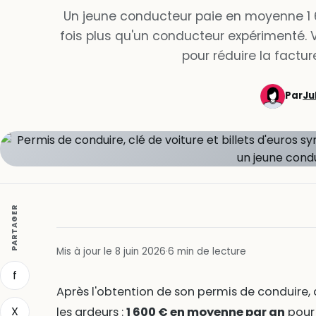
Un jeune conducteur paie en moyenne 1 
fois plus qu'un conducteur expérimenté. V
pour réduire la factur
Par
Ju
PARTAGER
Mis à jour le 8 juin 2026
·
6 min de lecture
f
Après l'obtention de son permis de conduire, arr
X
les ardeurs :
1 600 € en moyenne par an
pour 