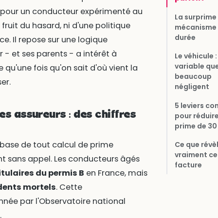
€ pour un conducteur expérimenté au
La surprime 
e fruit du hasard, ni d'une politique
mécanisme 
durée
e. Il repose sur une logique
 - et ses parents - a intérêt à
Le véhicule :
variable qu
qu'une fois qu'on sait d'où vient la
beaucoup
er.
négligent
5 leviers co
es assureurs : des chiffres
pour réduir
prime de 30
la base de tout calcul de prime
Ce que révè
vraiment ce
ont sans appel. Les conducteurs âgés
facture
itulaires du permis B
en France, mais
dents mortels
. Cette
née par l'Observatoire national
.