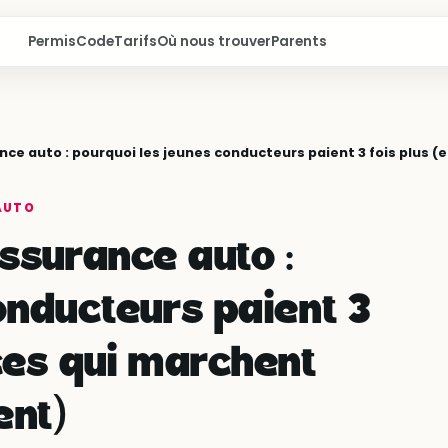
Permis
Code
Tarifs
Où nous trouver
Parents
ance auto : pourquoi les jeunes conducteurs paient 3 fois plus 
AUTO
ssurance auto :
onducteurs paient 3
uces qui marchent
ent)