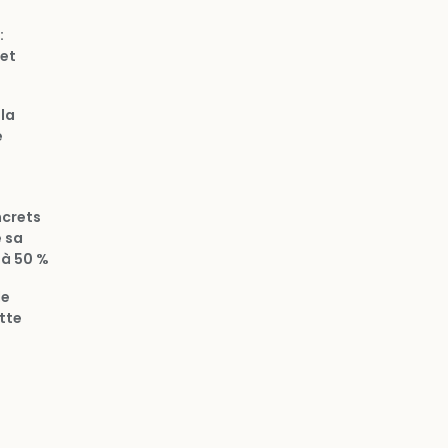
:
et
 la
e
ncrets
e sa
 à 50 %
le
tte