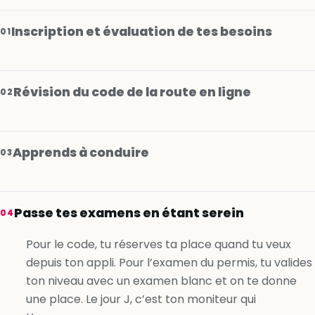
Inscription et évaluation de tes besoins
01
Révision du code de la route en ligne
02
Apprends à conduire
03
Je m’inscris gratuitement
Passe tes examens en étant serein
04
Je m’inscris gratuitement
Pour le code, tu réserves ta place quand tu veux
depuis ton appli. Pour l’examen du permis, tu valides
Je m’inscris gratuitement
ton niveau avec un examen blanc et on te donne
une place. Le jour J, c’est ton moniteur qui