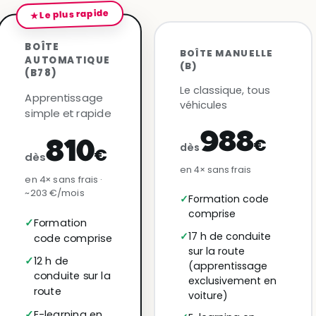
★ Le plus rapide
BOÎTE
BOÎTE MANUELLE
AUTOMATIQUE
(B)
(B78)
Le classique, tous
Apprentissage
véhicules
simple et rapide
988
€
810
dès
€
dès
en 4× sans frais
en 4× sans frais ·
~203 €/mois
Formation code
comprise
Formation
17 h de conduite
code comprise
sur la route
12 h de
(apprentissage
conduite sur la
exclusivement en
route
voiture)
E-learning en