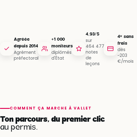
4,93/5
4× sans
Agréée
+1 000
sur
frais
464 477
depuis 2014
moniteurs
dès
notes
Agrément
diplômés
~203
de
préfectoral
d'État
€/mois
leçons
COMMENT ÇA MARCHE À VALLET
Ton parcours, du premier clic
au permis.