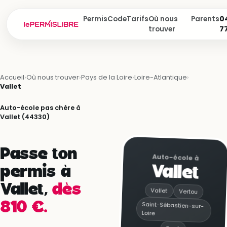
Permis
Code
Tarifs
Où nous
Parents
04
trouver
7
Accueil
›
Où nous trouver
›
Pays de la Loire
›
Loire-Atlantique
›
Vallet
Auto-école pas chère à
Vallet (44330)
Passe ton
Auto-école à
Vallet
permis à
Vallet,
dès
Vallet
Vertou
810 €.
Saint-Sébastien-sur-
Loire