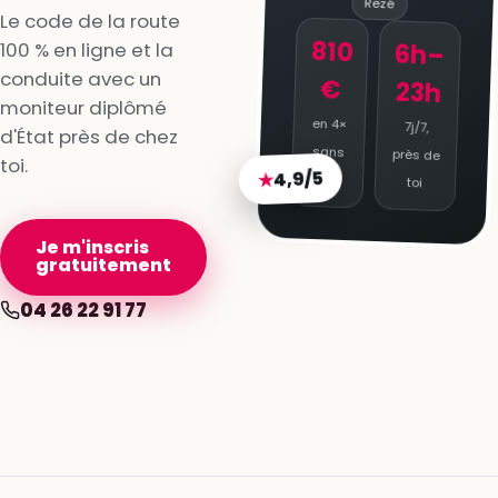
Rezé
Le code de la route
810
100 % en ligne et la
6h–
conduite avec un
€
23h
moniteur diplômé
en 4×
7j/7,
d'État près de chez
sans
près de
toi.
4,9/5
★
frais
toi
Je m'inscris
gratuitement
04 26 22 91 77