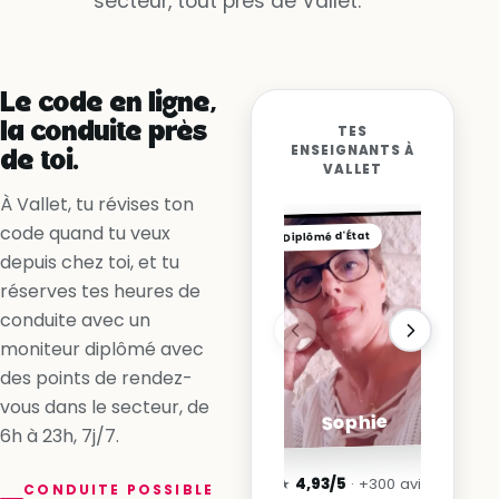
secteur, tout près de Vallet.
Oui, la voie est libre
Non, la ligne me l’interdit
Oui, en accélérant
Le code en ligne,
la conduite près
TES
ENSEIGNANTS À
de toi.
VALLET
À Vallet, tu révises ton
code quand tu veux
Diplômé d'État
depuis chez toi, et tu
réserves tes heures de
conduite avec un
moniteur diplômé avec
des points de rendez-
vous dans le secteur, de
Sophie
6h à 23h, 7j/7.
★
4,93/5
· +300 avis
CONDUITE POSSIBLE