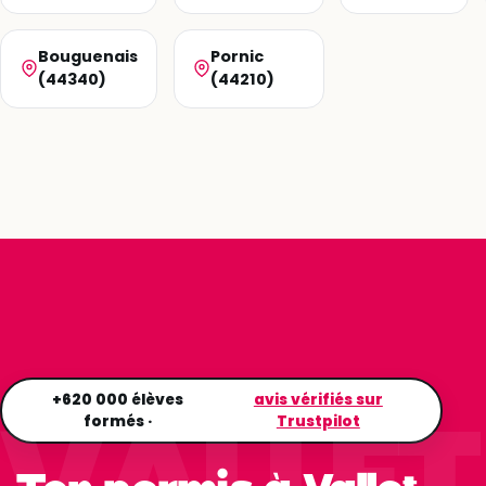
Bouguenais
Pornic
(44340)
(44210)
VALLET
+620 000 élèves
avis vérifiés sur
formés ·
Trustpilot