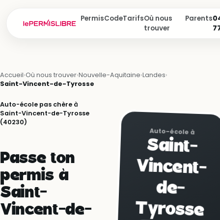
Permis
Code
Tarifs
Où nous
Parents
04
trouver
7
Accueil
›
Où nous trouver
›
Nouvelle-Aquitaine
›
Landes
›
Saint-Vincent-de-Tyrosse
Auto-école pas chère à
Saint-Vincent-de-Tyrosse
(40230)
Auto-école à
Saint-
Vincent-
Passe ton
permis à
de-
Saint-
Tyrosse
Vincent-de-