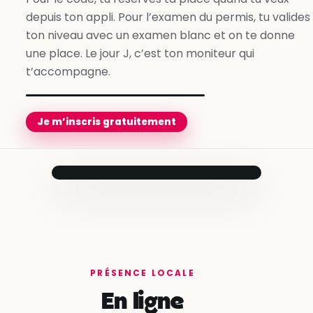
depuis ton appli. Pour l’examen du permis, tu valides
Je m’inscris gratuitement
ton niveau avec un examen blanc et on te donne
une place. Le jour J, c’est ton moniteur qui
t’accompagne.
Je m’inscris gratuitement
Prêt pour le
jour J
Ton moniteur
t’accompagne
jusqu’au bout.
Compte créé
✓
en quelques minutes
PRÉSENCE LOCALE
Besoins évalués
✓
En ligne
avec ton conseiller