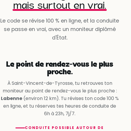
mais surtout en vrai.
Programme personnalisé
Martial
· Antibes
✓
prêt à démarrer
★ 4,9 · 1 480 leçons réalisées
Dispo dès demain à 9h
Le code se révise 100 % en ligne, et la conduite
se passe en vrai, avec un moniteur diplômé
Oui, la voie est libre
d'État.
Non, la ligne me l’interdit
Oui, en accélérant
Le point de rendez-vous le plus
proche.
À Saint-Vincent-de-Tyrosse, tu retrouves ton
moniteur au point de rendez-vous le plus proche :
Labenne
(environ 12 km). Tu révises ton code 100 %
en ligne, et tu réserves tes heures de conduite de
6h à 23h, 7j/7.
CONDUITE POSSIBLE AUTOUR DE