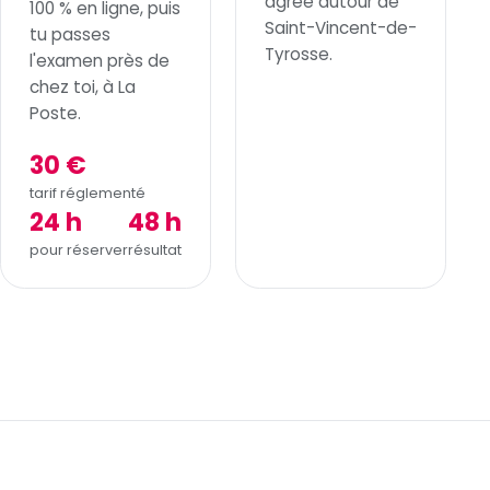
agréé autour de
100 % en ligne, puis
Saint-Vincent-de-
tu passes
Tyrosse.
l'examen près de
chez toi, à La
Poste.
30 €
tarif réglementé
24 h
48 h
pour réserver
résultat