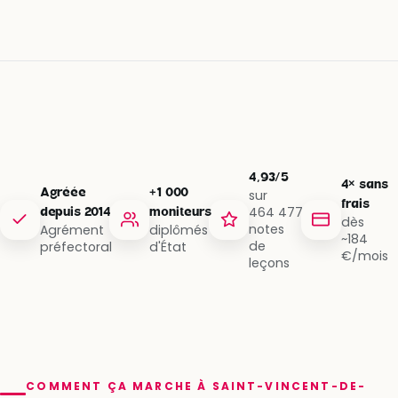
4,93/5
4× sans
Agréée
+1 000
sur
frais
464 477
depuis 2014
moniteurs
dès
notes
Agrément
diplômés
~184
de
préfectoral
d'État
€/mois
leçons
COMMENT ÇA MARCHE À SAINT-VINCENT-DE-