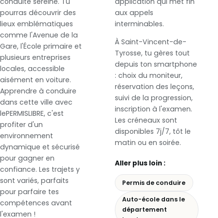
conduite sereine. Tu
application qui met fin
pourras découvrir des
aux appels
lieux emblématiques
interminables.
comme l'Avenue de la
À Saint-Vincent-de-
Gare, l'École primaire et
Tyrosse, tu gères tout
plusieurs entreprises
depuis ton smartphone
locales, accessible
: choix du moniteur,
aisément en voiture.
réservation des leçons,
Apprendre à conduire
suivi de la progression,
dans cette ville avec
inscription à l'examen.
lePERMISLIBRE, c'est
Les créneaux sont
profiter d'un
disponibles 7j/7, tôt le
environnement
matin ou en soirée.
dynamique et sécurisé
pour gagner en
Aller plus loin :
confiance. Les trajets y
sont variés, parfaits
Permis de conduire
pour parfaire tes
Auto-école dans le
compétences avant
département
l'examen !