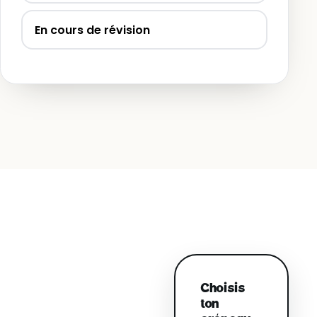
En cours de révision
Choisis
ton