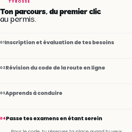
TYROSSE
Ton parcours, du premier clic
au permis.
Inscription et évaluation de tes besoins
01
Révision du code de la route en ligne
02
Apprends à conduire
03
Je m’inscris gratuitement
Passe tes examens en étant serein
04
Je m’inscris gratuitement
Pour le code, tu réserves ta place quand tu veux