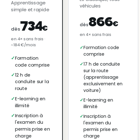
Apprentissage
véhicules
simple et rapide
866
€
734
dès
€
dès
en 4× sans frais
en 4× sans frais ·
~184 €/mois
Formation code
comprise
Formation
17 h de conduite
code comprise
sur la route
12 h de
(apprentissage
conduite sur la
exclusivement en
route
voiture)
E-learning en
E-learning en
illimité
illimité
Inscription à
Inscription à
l'examen du
l'examen du
permis prise en
permis prise en
charge
charge