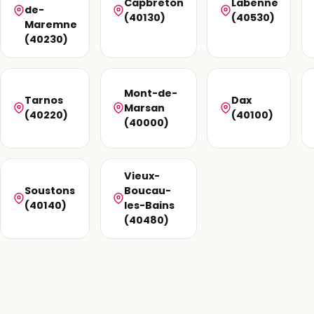
Capbreton
Labenne
de-
(40130)
(40530)
Maremne
(40230)
Mont-de-
Tarnos
Dax
Marsan
(40220)
(40100)
(40000)
Vieux-
Soustons
Boucau-
(40140)
les-Bains
(40480)