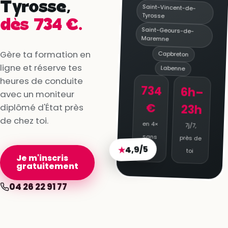
Tyrosse,
Saint-Vincent-de-
Tyrosse
dès 734 €.
Saint-Geours-de-
Maremne
Gère ta formation en
Capbreton
ligne et réserve tes
Labenne
heures de conduite
734
6h–
avec un moniteur
€
23h
diplômé d'État près
de chez toi.
en 4×
7j/7,
sans
près de
4,9/5
★
frais
toi
Je m'inscris
gratuitement
04 26 22 91 77