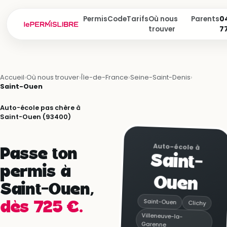
Permis
Code
Tarifs
Où nous
Parents
04
trouver
7
Accueil
›
Où nous trouver
›
Île-de-France
›
Seine-Saint-Denis
›
Saint-Ouen
Auto-école pas chère à
Saint-Ouen (93400)
Auto-école à
Passe ton
Saint-
permis à
Ouen
Saint-Ouen,
Saint-Ouen
Clichy
dès 725 €.
Villeneuve-la-
Garenne