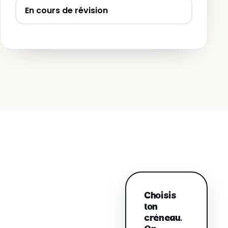
En cours de révision
Choisis
ton
créneau.