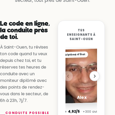
secteur, tout près de Saint-Ouen.
Oui, la voie est libre
Non, la ligne me l’interdit
Oui, en accélérant
Le code en ligne,
la conduite près
TES
ENSEIGNANTS À
de toi.
SAINT-OUEN
À Saint-Ouen, tu révises
ton code quand tu veux
Diplômé d'État
depuis chez toi, et tu
réserves tes heures de
conduite avec un
moniteur diplômé avec
des points de rendez-
vous dans le secteur, de
Alex
6h à 23h, 7j/7.
★
4,92/5
· +300 avis
CONDUITE POSSIBLE