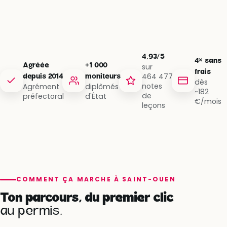
4,93/5
4× sans
Agréée
+1 000
sur
frais
464 477
depuis 2014
moniteurs
dès
notes
Agrément
diplômés
~182
de
préfectoral
d'État
€/mois
leçons
COMMENT ÇA MARCHE À SAINT-OUEN
Ton parcours, du premier clic
au permis.