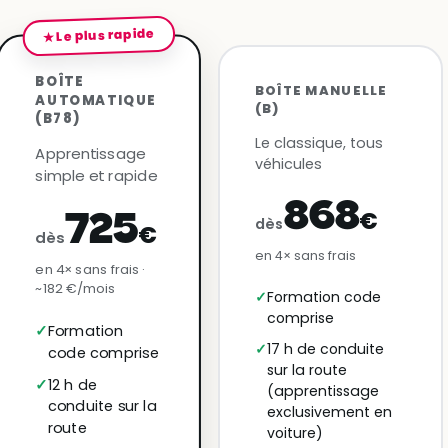
★ Le plus rapide
BOÎTE
BOÎTE MANUELLE
AUTOMATIQUE
(B)
(B78)
Le classique, tous
Apprentissage
véhicules
simple et rapide
868
€
725
dès
€
dès
en 4× sans frais
en 4× sans frais ·
~182 €/mois
Formation code
comprise
Formation
17 h de conduite
code comprise
sur la route
12 h de
(apprentissage
conduite sur la
exclusivement en
route
voiture)