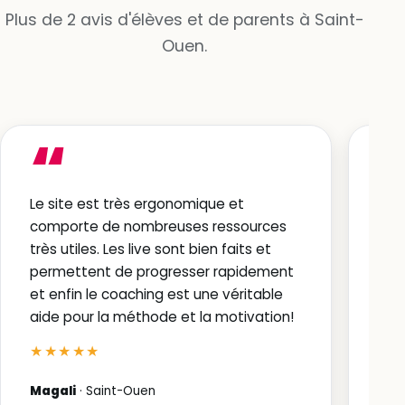
Plus de 2 avis d'élèves et de parents à Saint-
Ouen.
“
Le site est très ergonomique et
Les
comporte de nombreuses ressources
Ave
très utiles. Les live sont bien faits et
★
permettent de progresser rapidement
et enfin le coaching est une véritable
BEN
aide pour la méthode et la motivation!
Av
★★★★★
Magali
· Saint-Ouen