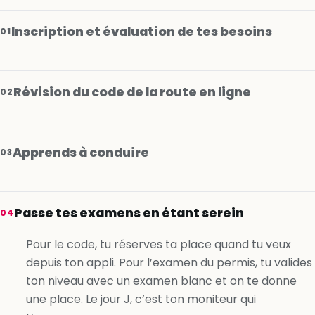
Inscription et évaluation de tes besoins
01
Révision du code de la route en ligne
02
Apprends à conduire
03
Je m’inscris gratuitement
Passe tes examens en étant serein
04
Je m’inscris gratuitement
Pour le code, tu réserves ta place quand tu veux
depuis ton appli. Pour l’examen du permis, tu valides
Je m’inscris gratuitement
ton niveau avec un examen blanc et on te donne
une place. Le jour J, c’est ton moniteur qui