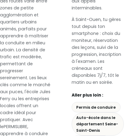
des routes varie entre
aux appels
zones de petite
interminables.
agglomération et
À Saint-Ouen, tu gères
quartiers urbains
tout depuis ton
animés, parfaits pour
smartphone : choix du
apprendre à maîtriser
moniteur, réservation
la conduite en milieu
des leçons, suivi de la
urbain. La densité de
progression, inscription
trafic est modérée,
à l'examen. Les
permettant de
créneaux sont
progresser
disponibles 7j/7, tôt le
sereinement. Les lieux
matin ou en soirée.
clés comme le marché
aux puces, l'école Jules
Aller plus loin :
Ferry ou les entreprises
locales offrent un
Permis de conduire
cadre idéal pour
Auto-école dans le
pratiquer. Avec
département Seine-
lePERMISLIBRE,
Saint-Denis
apprendre à conduire