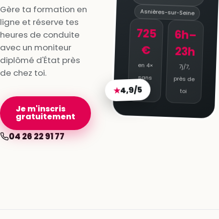
Gère ta formation en
Asnières-sur-Seine
ligne et réserve tes
725
6h–
heures de conduite
avec un moniteur
€
23h
diplômé d'État près
en 4×
7j/7,
de chez toi.
sans
près de
4,9/5
★
frais
toi
Je m'inscris
gratuitement
04 26 22 91 77