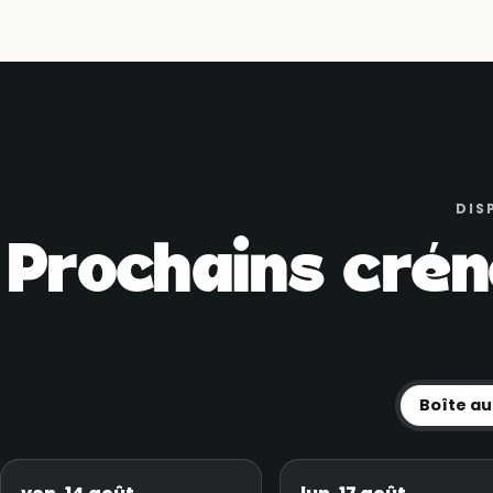
DIS
Prochains crén
Boîte au