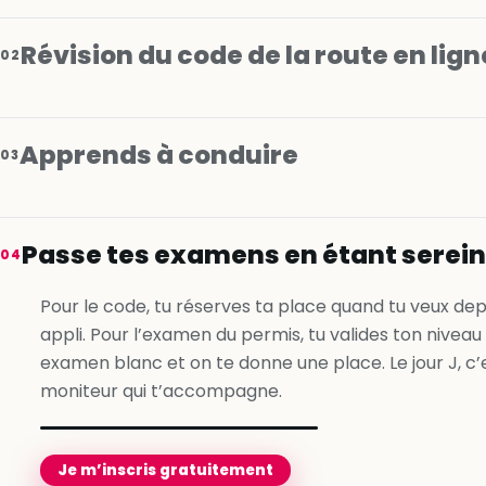
Révision du code de la route en lign
02
Apprends à conduire
03
Je m’inscris gratuitement
Passe tes examens en étant serei
04
Je m’inscris gratuitement
Pour le code, tu réserves ta place quand tu veux dep
appli. Pour l’examen du permis, tu valides ton niveau
Je m’inscris gratuitement
examen blanc et on te donne une place. Le jour J, c’
moniteur qui t’accompagne.
Je m’inscris gratuitement