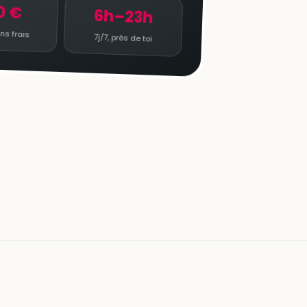
0 €
6h–23h
ns frais
7j/7, près de toi