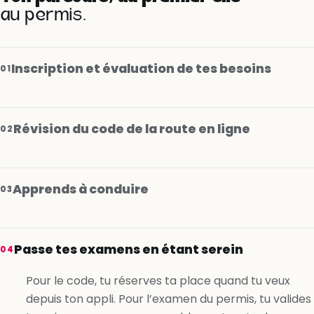
au permis.
Inscription et évaluation de tes besoins
01
Révision du code de la route en ligne
02
Apprends à conduire
03
Je m’inscris gratuitement
Passe tes examens en étant serein
04
Je m’inscris gratuitement
Pour le code, tu réserves ta place quand tu veux
depuis ton appli. Pour l’examen du permis, tu valides
Je m’inscris gratuitement