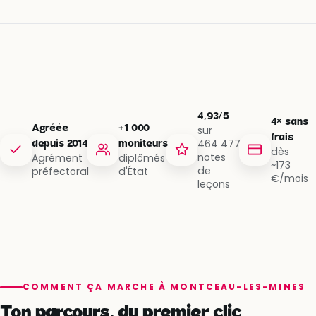
4,93/5
4× sans
Agréée
+1 000
sur
frais
464 477
depuis 2014
moniteurs
dès
notes
Agrément
diplômés
~173
de
préfectoral
d'État
€/mois
leçons
COMMENT ÇA MARCHE À MONTCEAU-LES-MINES
Ton parcours, du premier clic