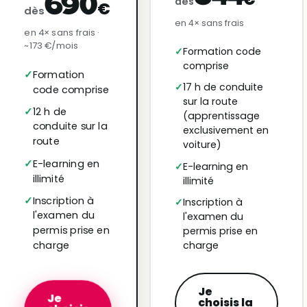
690
dès
€
dès
en 4× sans frais
en 4× sans frais ·
~173 €/mois
Formation code
comprise
Formation
17 h de conduite
code comprise
sur la route
12 h de
(apprentissage
conduite sur la
exclusivement en
route
voiture)
E-learning en
E-learning en
illimité
illimité
Inscription à
Inscription à
l'examen du
l'examen du
permis prise en
permis prise en
charge
charge
Je
Je
choisis la