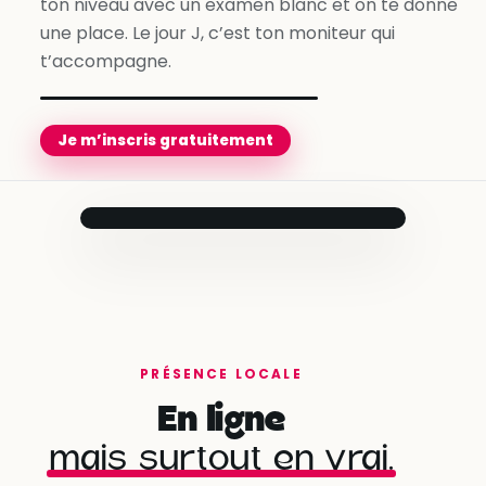
ton niveau avec un examen blanc et on te donne
une place. Le jour J, c’est ton moniteur qui
t’accompagne.
Je m’inscris gratuitement
Prêt pour le
jour J
Ton moniteur
t’accompagne
jusqu’au bout.
Compte créé
✓
en quelques minutes
PRÉSENCE LOCALE
Besoins évalués
✓
En ligne
avec ton conseiller
mais surtout en vrai.
Programme personnalisé
Martial
· Antibes
✓
prêt à démarrer
★ 4,9 · 1 480 leçons réalisées