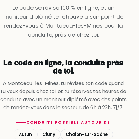
Dispo dès demain à 9h
Le code se révise 100 % en ligne, et un
moniteur diplômé te retrouve à son point de
Oui, la voie est libre
rendez-vous à Montceau-les-Mines pour la
Non, la ligne me l’interdit
conduite, près de chez toi.
Oui, en accélérant
Le code en ligne, la conduite près
de toi.
À Montceau-les-Mines, tu révises ton code quand
tu veux depuis chez toi, et tu réserves tes heures de
conduite avec un moniteur diplômé avec des points
de rendez-vous dans le secteur, de 6h à 23h, 7j/7.
CONDUITE POSSIBLE AUTOUR DE
Autun
Cluny
Chalon-sur-Saône