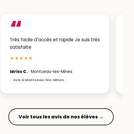
“
Très facile d'accès et rapide Je suis très
Exce
satisfaite
★
★★★★★
Sou
Idriss C.
· Montceau-les-Mines
Av
Avis à Montceau-les-Mines
Voir tous les avis de nos élèves →