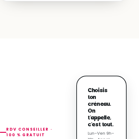
Choisis
ton
créneau.
On
t'appelle,
c'est tout.
RDV CONSEILLER ·
Lun–Ven 9h–
100 % GRATUIT