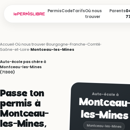
Permis
Code
Tarifs
Où nous
Parents
04
trouver
7
Accueil
›
Où nous trouver
›
Bourgogne-Franche-Comté
›
Saône-et-Loire
›
Montceau-les-Mines
Auto-école pas chère à
Montceau-les-Mines
(71300)
Passe ton
Auto-école à
Montceau
permis à
les-Mines
Montceau-
les-Mines,
Montceau-les-Mines