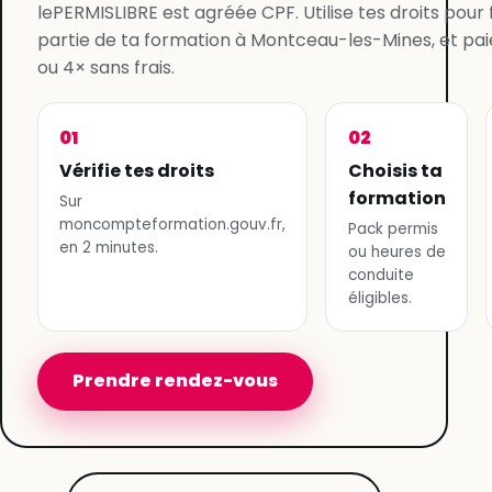
lePERMISLIBRE est agréée CPF. Utilise tes droits pour
partie de ta formation à Montceau-les-Mines, et paie
ou 4× sans frais.
01
02
Vérifie tes droits
Choisis ta
formation
Sur
moncompteformation.gouv.fr,
Pack permis
en 2 minutes.
ou heures de
conduite
éligibles.
Prendre rendez-vous