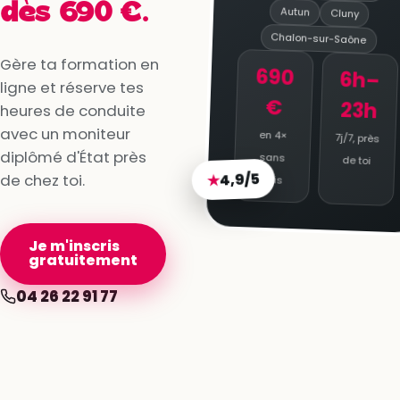
dès 690 €.
Autun
Cluny
Chalon-sur-Saône
Gère ta formation en
690
6h–
ligne et réserve tes
€
23h
heures de conduite
avec un moniteur
en 4×
7j/7, près
diplômé d'État près
sans
de toi
de chez toi.
4,9/5
★
frais
Je m'inscris
gratuitement
04 26 22 91 77