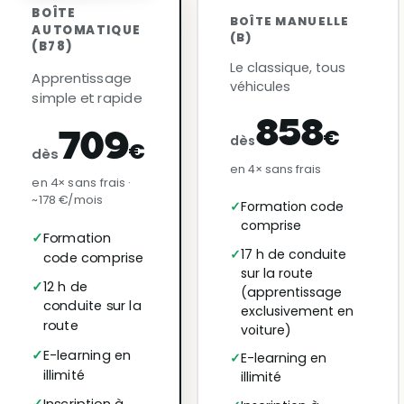
BOÎTE
BOÎTE MANUELLE
AUTOMATIQUE
(B)
(B78)
Le classique, tous
Apprentissage
véhicules
simple et rapide
858
€
709
dès
€
dès
en 4× sans frais
en 4× sans frais ·
~178 €/mois
Formation code
comprise
Formation
17 h de conduite
code comprise
sur la route
12 h de
(apprentissage
conduite sur la
exclusivement en
route
voiture)
E-learning en
E-learning en
illimité
illimité
Inscription à