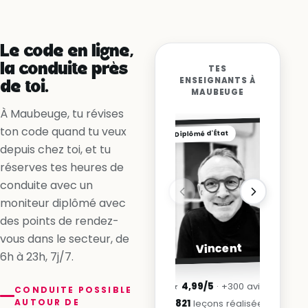
Non, la ligne me l’interdit
Oui, en accélérant
Le code en ligne,
la conduite près
TES
ENSEIGNANTS À
de toi.
MAUBEUGE
À Maubeuge, tu révises
ton code quand tu veux
Diplômé d'État
depuis chez toi, et tu
réserves tes heures de
conduite avec un
moniteur diplômé avec
des points de rendez-
vous dans le secteur, de
Vincent
6h à 23h, 7j/7.
★
4,99/5
· +300 avis
CONDUITE POSSIBLE
AUTOUR DE
3 821
leçons réalisées