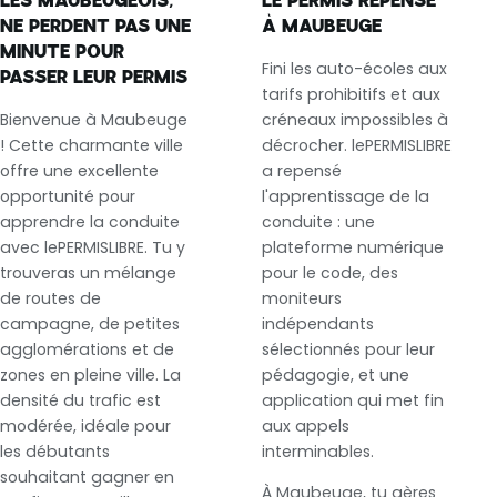
LES MAUBEUGEOIS,
LE PERMIS REPENSÉ
NE PERDENT PAS UNE
À MAUBEUGE
MINUTE POUR
Fini les auto-écoles aux
PASSER LEUR PERMIS
tarifs prohibitifs et aux
Bienvenue à Maubeuge
créneaux impossibles à
! Cette charmante ville
décrocher. lePERMISLIBRE
offre une excellente
a repensé
opportunité pour
l'apprentissage de la
apprendre la conduite
conduite : une
avec lePERMISLIBRE. Tu y
plateforme numérique
trouveras un mélange
pour le code, des
de routes de
moniteurs
campagne, de petites
indépendants
agglomérations et de
sélectionnés pour leur
zones en pleine ville. La
pédagogie, et une
densité du trafic est
application qui met fin
modérée, idéale pour
aux appels
les débutants
interminables.
souhaitant gagner en
À Maubeuge, tu gères