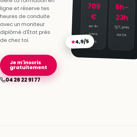
Gère ta formation en
709
6h–
ligne et réserve tes
€
heures de conduite
23h
avec un moniteur
en 4×
7j/7, près
diplômé d'État près
sans
de toi
de chez toi.
4,9/5
★
frais
Je m'inscris
gratuitement
04 26 22 91 77