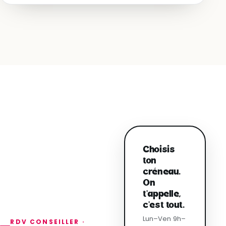
Choisis
ton
créneau.
On
t'appelle,
c'est tout.
Lun–Ven 9h–
RDV CONSEILLER ·