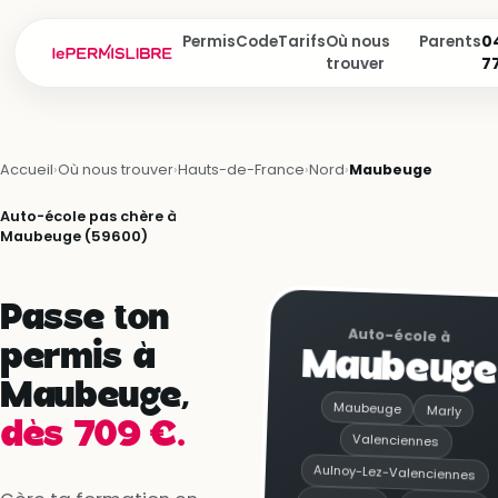
Permis
Code
Tarifs
Où nous
Parents
04
trouver
7
Accueil
›
Où nous trouver
›
Hauts-de-France
›
Nord
›
Maubeuge
Auto-école pas chère à
Maubeuge (59600)
Passe ton
Auto-école à
permis à
Maubeuge
Maubeuge,
Maubeuge
Marly
dès 709 €.
Valenciennes
Aulnoy-Lez-Valenciennes