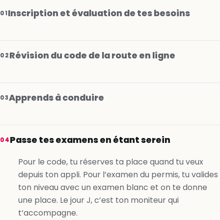
Inscription et évaluation de tes besoins
01
Révision du code de la route en ligne
02
Apprends à conduire
03
Je m’inscris gratuitement
Passe tes examens en étant serein
04
Je m’inscris gratuitement
Pour le code, tu réserves ta place quand tu veux
depuis ton appli. Pour l’examen du permis, tu valides
Je m’inscris gratuitement
ton niveau avec un examen blanc et on te donne
une place. Le jour J, c’est ton moniteur qui
t’accompagne.