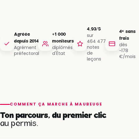
4,93/5
4× sans
Agréée
+1 000
sur
frais
464 477
depuis 2014
moniteurs
dès
notes
Agrément
diplômés
~178
de
préfectoral
d'État
€/mois
leçons
COMMENT ÇA MARCHE À MAUBEUGE
Ton parcours, du premier clic
au permis.