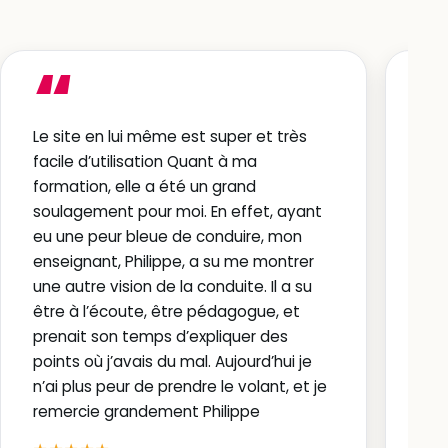
“
Le site en lui même est super et très
Je 
facile d’utilisation Quant à ma
éco
formation, elle a été un grand
de t
soulagement pour moi. En effet, ayant
étai
eu une peur bleue de conduire, mon
sat
enseignant, Philippe, a su me montrer
tou
une autre vision de la conduite. Il a su
reme
être à l’écoute, être pédagogue, et
mon
prenait son temps d’expliquer des
★
points où j’avais du mal. Aujourd’hui je
n’ai plus peur de prendre le volant, et je
Sas
remercie grandement Philippe
Av