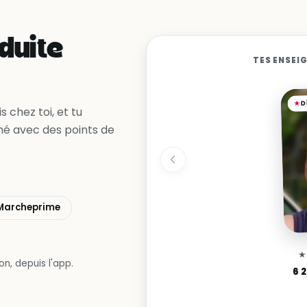
Oui, en accélérant
duite
TES ENSEI
D
 chez toi, et tu
mé avec des points de
Marcheprime
n, depuis l'app.
6 