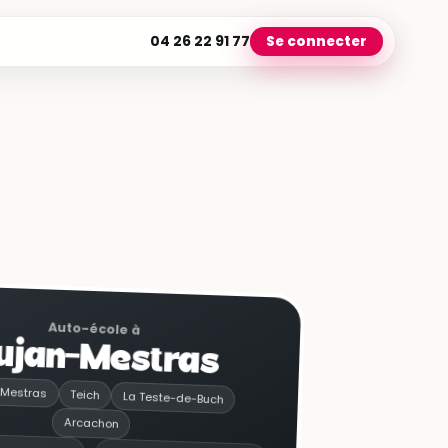
04 26 22 91 77
Se connecter
Auto-école à
ujan-Mestras
-Mestras
Teich
La Teste-de-Buch
Arcachon