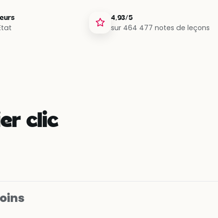
teurs
4,93/5
État
sur 464 477 notes de leçons
er clic
soins