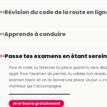
Révision du code de la route en lign
02
Apprends à conduire
03
Je m’inscris gratuitement
Passe tes examens en étant serei
04
Je m’inscris gratuitement
Pour le code, tu réserves ta place quand tu veux dep
appli. Pour l’examen du permis, tu valides ton niveau
Je m’inscris gratuitement
examen blanc et on te donne une place. Le jour J, c’
moniteur qui t’accompagne.
Je m’inscris gratuitement