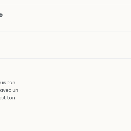
e
n
uis ton
 avec un
est ton