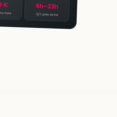
9 €
6h–23h
ns frais
7j/7, près de toi