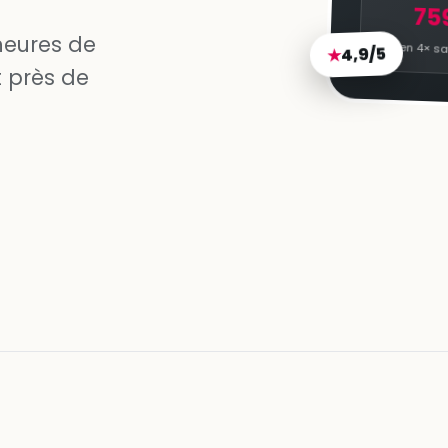
75
heures de
4,9/5
en 4× sa
★
 près de