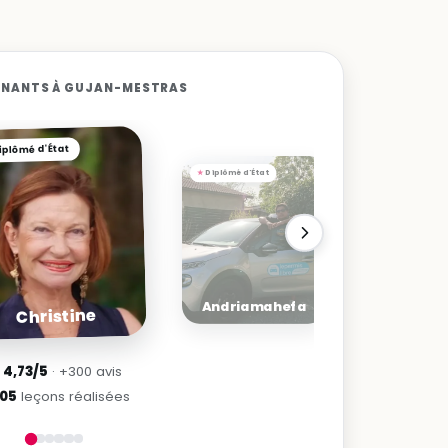
GNANTS À GUJAN-MESTRAS
iplômé d'État
Diplômé d'État
Diplômé d
Andriamahefa
Rod
Christine
★
4,73/5
· +300 avis
205
leçons réalisées