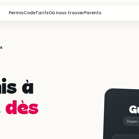
Permis
Code
Tarifs
Où nous trouver
Parents
s
is à
,
dès
G
Gujan