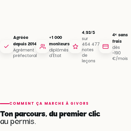
4,93/5
4× sans
Agréée
+1 000
sur
frais
464 477
depuis 2014
moniteurs
dès
notes
Agrément
diplômés
~190
de
préfectoral
d'État
€/mois
leçons
COMMENT ÇA MARCHE À GIVORS
Ton parcours, du premier clic
au permis.