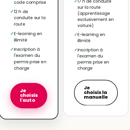
17 h de conduite
code comprise
sur la route
12 h de
(apprentissage
conduite sur la
exclusivement en
route
voiture)
E-learning en
E-learning en
illimité
illimité
Inscription à
Inscription à
l'examen du
l'examen du
permis prise en
permis prise en
charge
charge
Je
Je
choisis la
choisis
manuelle
l'auto