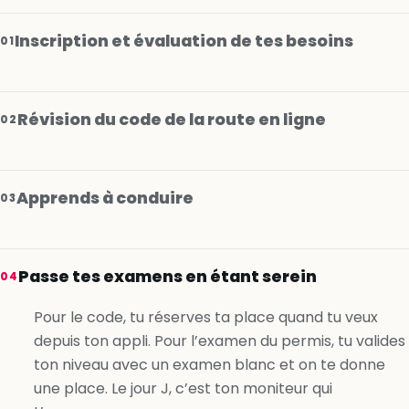
Inscription et évaluation de tes besoins
01
Révision du code de la route en ligne
02
Apprends à conduire
03
Je m’inscris gratuitement
Passe tes examens en étant serein
04
Je m’inscris gratuitement
Pour le code, tu réserves ta place quand tu veux
depuis ton appli. Pour l’examen du permis, tu valides
Je m’inscris gratuitement
ton niveau avec un examen blanc et on te donne
une place. Le jour J, c’est ton moniteur qui