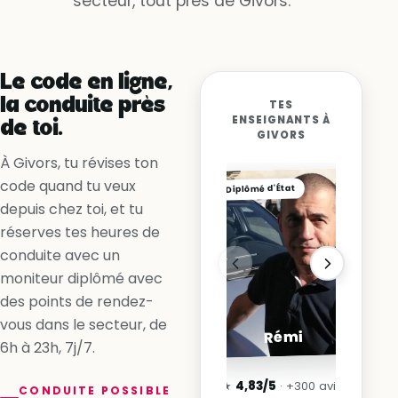
secteur, tout près de Givors.
Oui, la voie est libre
Non, la ligne me l’interdit
Oui, en accélérant
Le code en ligne,
la conduite près
TES
ENSEIGNANTS À
de toi.
GIVORS
À Givors, tu révises ton
code quand tu veux
Diplômé d'État
depuis chez toi, et tu
réserves tes heures de
conduite avec un
moniteur diplômé avec
des points de rendez-
vous dans le secteur, de
Rémi
6h à 23h, 7j/7.
★
4,83/5
· +300 avis
CONDUITE POSSIBLE