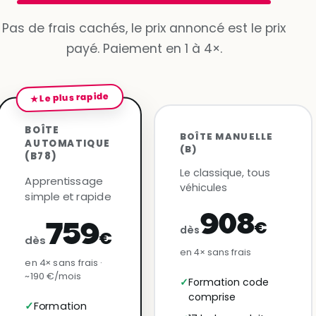
Pas de frais cachés, le prix annoncé est le prix
payé. Paiement en 1 à 4×.
★ Le plus rapide
BOÎTE
BOÎTE MANUELLE
AUTOMATIQUE
(B)
(B78)
Le classique, tous
Apprentissage
véhicules
simple et rapide
908
€
759
dès
€
dès
en 4× sans frais
en 4× sans frais ·
~190 €/mois
Formation code
comprise
Formation