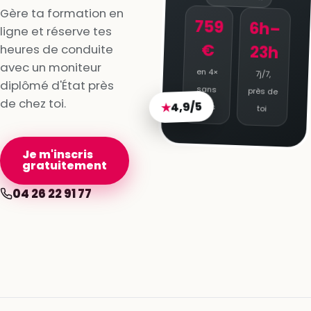
Gère ta formation en
759
6h–
ligne et réserve tes
€
heures de conduite
23h
avec un moniteur
en 4×
7j/7,
diplômé d'État près
sans
près de
de chez toi.
4,9/5
★
frais
toi
Je m'inscris
gratuitement
04 26 22 91 77