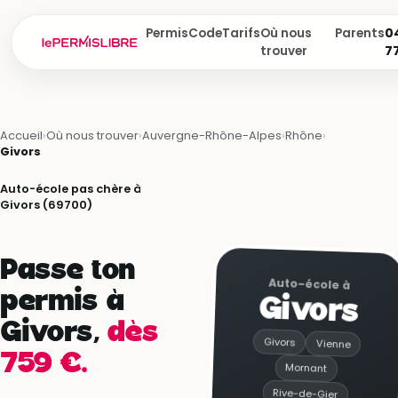
Permis
Code
Tarifs
Où nous
Parents
04
trouver
7
Accueil
›
Où nous trouver
›
Auvergne-Rhône-Alpes
›
Rhône
›
Givors
Auto-école pas chère à
Givors (69700)
Passe ton
Auto-école à
permis à
Givors
Givors,
dès
Givors
Vienne
759 €.
Mornant
Rive-de-Gier