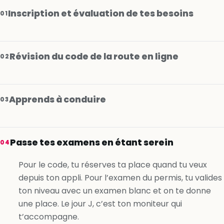
Inscription et évaluation de tes besoins
01
Révision du code de la route en ligne
02
Apprends à conduire
03
Je m’inscris gratuitement
Passe tes examens en étant serein
04
Je m’inscris gratuitement
Pour le code, tu réserves ta place quand tu veux
depuis ton appli. Pour l’examen du permis, tu valides
Je m’inscris gratuitement
ton niveau avec un examen blanc et on te donne
une place. Le jour J, c’est ton moniteur qui
t’accompagne.