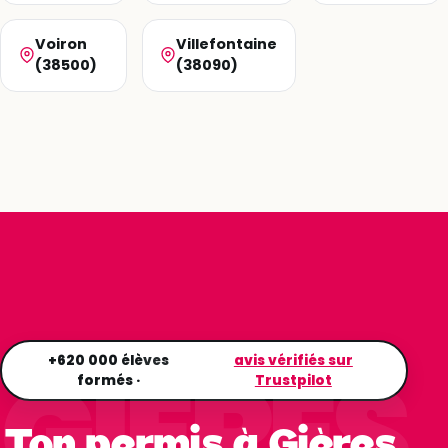
Voiron
Villefontaine
(38500)
(38090)
GIÈRES
+620 000 élèves
avis vérifiés sur
formés ·
Trustpilot
Ton permis à Gières,