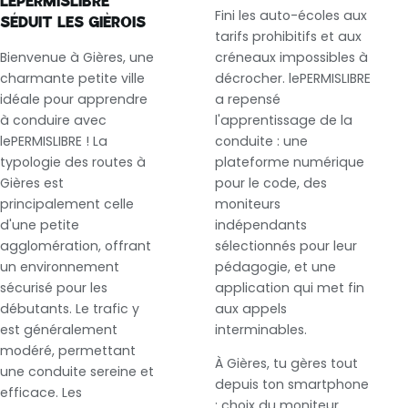
LEPERMISLIBRE
Fini les auto-écoles aux
SÉDUIT LES GIÈROIS
tarifs prohibitifs et aux
Bienvenue à Gières, une
créneaux impossibles à
charmante petite ville
décrocher. lePERMISLIBRE
idéale pour apprendre
a repensé
à conduire avec
l'apprentissage de la
lePERMISLIBRE ! La
conduite : une
typologie des routes à
plateforme numérique
Gières est
pour le code, des
principalement celle
moniteurs
d'une petite
indépendants
agglomération, offrant
sélectionnés pour leur
un environnement
pédagogie, et une
sécurisé pour les
application qui met fin
débutants. Le trafic y
aux appels
est généralement
interminables.
modéré, permettant
À Gières, tu gères tout
une conduite sereine et
depuis ton smartphone
efficace. Les
: choix du moniteur,