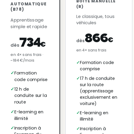
BOÎTE MANUELLE
AUTOMATIQUE
(B)
(B78)
Le classique, tous
Apprentissage
véhicules
simple et rapide
866
€
734
dès
€
dès
en 4× sans frais
en 4× sans frais ·
~184 €/mois
Formation code
comprise
Formation
17 h de conduite
code comprise
sur la route
12 h de
(apprentissage
conduite sur la
exclusivement en
route
voiture)
E-learning en
E-learning en
illimité
illimité
Inscription à
Inscription à