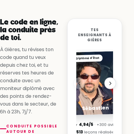
Non, la ligne me l’interdit
Oui, en accélérant
Le code en ligne,
la conduite près
TES
ENSEIGNANTS À
de toi.
GIÈRES
À Gières, tu révises ton
code quand tu veux
Diplômé d'État
depuis chez toi, et tu
réserves tes heures de
conduite avec un
moniteur diplômé avec
des points de rendez-
vous dans le secteur, de
Sébastien
6h à 23h, 7j/7.
★
4,94/5
· +300 avis
CONDUITE POSSIBLE
AUTOUR DE
6 513
leçons réalisées