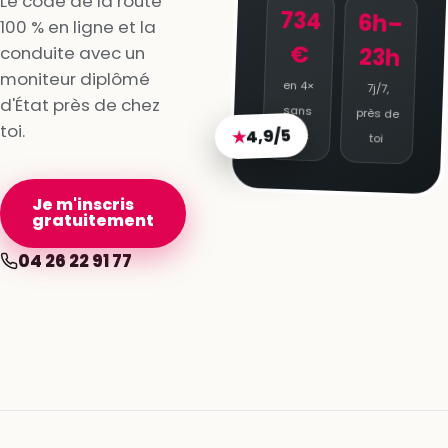
Le code de la route
734
6h–
100 % en ligne et la
€
conduite avec un
23h
moniteur diplômé
en 4×
7j/7,
d'État près de chez
sans
près de
toi.
4,9/5
★
frais
toi
Je m'inscris
gratuitement
04 26 22 91 77