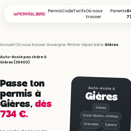
Permis
Code
Tarifs
Où nous
Parents
04
trouver
7
Accueil
›
Où nous trouver
›
Auvergne-Rhône-Alpes
›
Isère
›
Gières
Auto-école pas chère à
Gières (38400)
Passe ton
Auto-école à
permis à
Gières
Gières,
dès
Gières
734 €.
Saint-Martin-d'Hères
Grenoble
Eybens