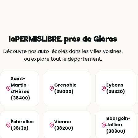
lePERMISLIBRE, près de Gières
Découvre nos auto-écoles dans les villes voisines,
ou explore tout le département.
Saint-
Martin-
Grenoble
Eybens
d'Hères
(38000)
(38320)
(38400)
Bourgoin-
Échirolles
Vienne
Jallieu
(38130)
(38200)
(38300)