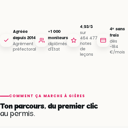
4,93/5
4× sans
Agréée
+1 000
sur
frais
464 477
depuis 2014
moniteurs
dès
notes
Agrément
diplômés
~184
de
préfectoral
d'État
€/mois
leçons
COMMENT ÇA MARCHE À GIÈRES
Ton parcours, du premier clic
au permis.