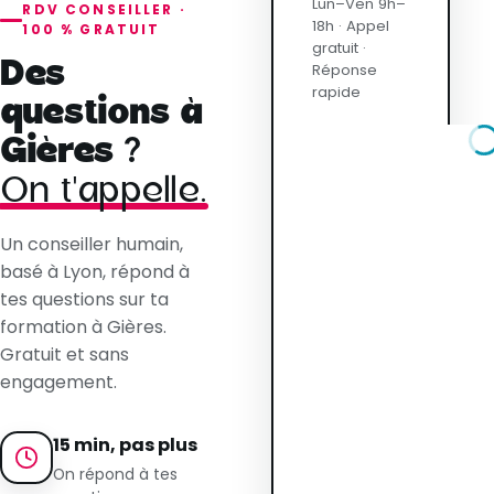
Lun–Ven 9h–
RDV CONSEILLER ·
18h · Appel
100 % GRATUIT
gratuit ·
Des
Réponse
rapide
questions à
Gières ?
On t'appelle.
Un conseiller humain,
basé à Lyon, répond à
tes questions sur ta
formation à Gières.
Gratuit et sans
engagement.
15 min, pas plus
On répond à tes