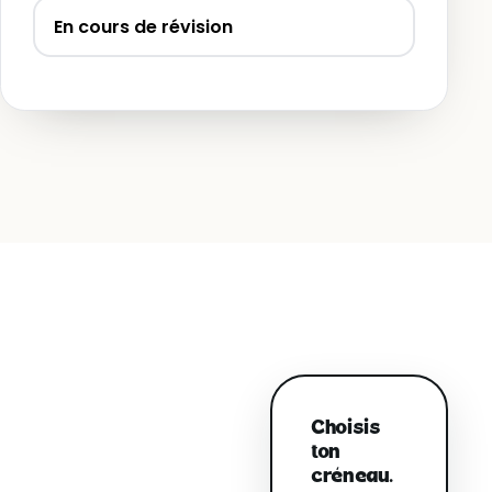
En cours de révision
Choisis
ton
créneau.