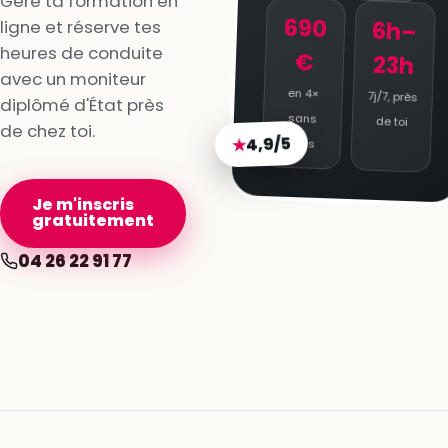
Gère ta formation en
690
ligne et réserve tes
6h–
heures de conduite
€
23h
avec un moniteur
en 4×
7j/7, près
diplômé d'État près
sans
de toi
de chez toi.
4,9/5
★
frais
Je m'inscris
gratuitement
04 26 22 91 77