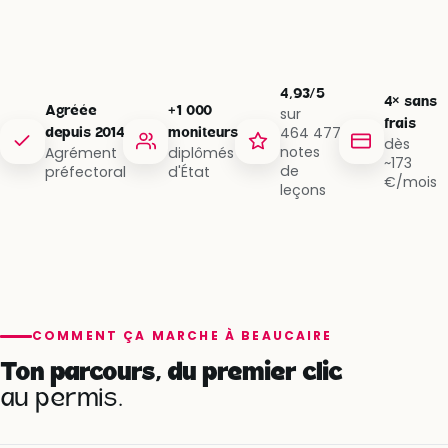
4,93/5
4× sans
Agréée
+1 000
sur
frais
464 477
depuis 2014
moniteurs
dès
notes
Agrément
diplômés
~173
de
préfectoral
d'État
€/mois
leçons
COMMENT ÇA MARCHE À BEAUCAIRE
Ton parcours, du premier clic
au permis.