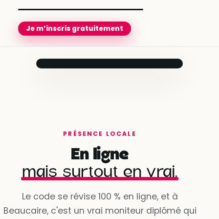
Je m’inscris gratuitement
Prêt pour le
jour J
Ton moniteur
t’accompagne
jusqu’au bout.
Compte créé
✓
en quelques minutes
PRÉSENCE LOCALE
Besoins évalués
✓
En ligne
avec ton conseiller
mais surtout en vrai.
Programme personnalisé
Sophie
· Beaucaire
✓
prêt à démarrer
★ 4,69 · 1 946 leçons réalisées
Dispo dès demain à 9h
Le code se révise 100 % en ligne, et à
Beaucaire, c'est un vrai moniteur diplômé qui
Oui, la voie est libre