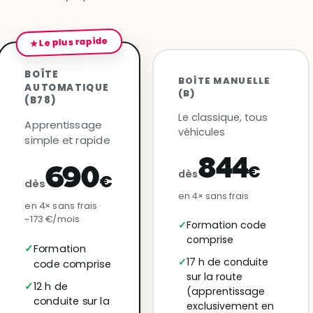
★ Le plus rapide
BOÎTE
BOÎTE MANUELLE
AUTOMATIQUE
(B)
(B78)
Le classique, tous
Apprentissage
véhicules
simple et rapide
844
€
690
dès
€
dès
en 4× sans frais
en 4× sans frais ·
~173 €/mois
Formation code
comprise
Formation
17 h de conduite
code comprise
sur la route
12 h de
(apprentissage
conduite sur la
exclusivement en