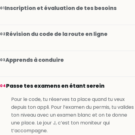
Inscription et évaluation de tes besoins
01
Révision du code de la route en ligne
02
Apprends à conduire
03
Je m’inscris gratuitement
Passe tes examens en étant serein
04
Je m’inscris gratuitement
Pour le code, tu réserves ta place quand tu veux
depuis ton appli. Pour l’examen du permis, tu valides
Je m’inscris gratuitement
ton niveau avec un examen blanc et on te donne
une place. Le jour J, c’est ton moniteur qui
t’accompagne.