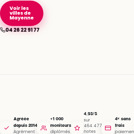
Voir les
villes de
Mayenne
04 26 22 91 77
4,93/5
Agréée
+1 000
4× sans
sur
464 477
depuis 2014
moniteurs
frais
notes
Agrément
diplômés
paiemen