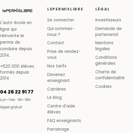
LEPERMISLIBRE
LÉGAL
Se connecter
Investisseurs
L'auto-école en
Qui sommes-
Demande de
ligne qui
nous ?
partenariat
réinvente le
permis de
Contact
Mentions
conduire depuis
légales
Prise de rendez-
2014.
vous
Conditions
générales
Nos tarifs
+620 000 élèves
Charte de
formés depuis
Devenez
confidentialité
2014
enseignant
Cookies
Carrières
04 26 22 91 77
Le blog
Lun–Ven · 9h–18h ·
Centre d'aide
Appel gratuit
élèves
FAQ enseignants
Parrainage