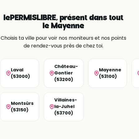
lePERMISLIBRE, présent dans tout
le Mayenne
Choisis ta ville pour voir nos moniteurs et nos points
de rendez-vous près de chez toi.
Château-
Laval
Mayenne
Gontier
(53000)
(53100)
(53200)
Villaines-
Montsûrs
la-Juhel
(53150)
(53700)