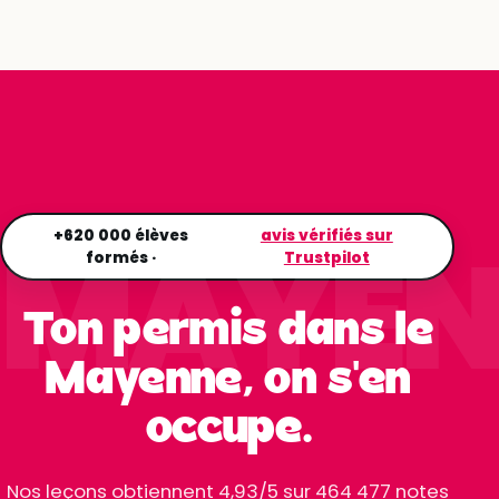
MAYEN
+620 000 élèves
avis vérifiés sur
formés ·
Trustpilot
Ton permis dans le
Mayenne, on s'en
occupe.
Nos leçons obtiennent 4,93/5 sur 464 477 notes