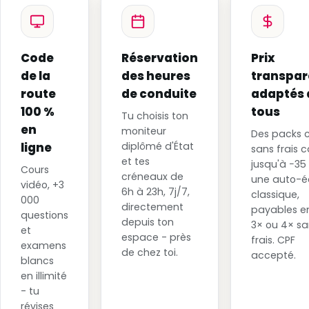
Code
Réservation
Prix
de la
des heures
transpar
route
de conduite
adaptés 
100 %
tous
Tu choisis ton
en
moniteur
Des packs cl
ligne
diplômé d'État
sans frais 
et tes
jusqu'à −35
Cours
créneaux de
une auto-é
vidéo, +3
6h à 23h, 7j/7,
classique,
000
directement
payables en
questions
depuis ton
3× ou 4× sa
et
espace - près
frais. CPF
examens
de chez toi.
accepté.
blancs
en illimité
- tu
révises