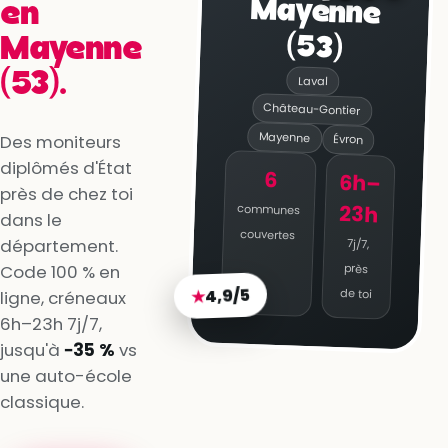
Mayenne
en
(53)
Mayenne
(53).
Laval
Château-Gontier
Mayenne
Des moniteurs
Évron
diplômés d'État
6
6h–
près de chez toi
23h
communes
dans le
couvertes
département.
7j/7,
Code 100 % en
près
4,9/5
★
de toi
ligne, créneaux
6h–23h 7j/7,
jusqu'à
−35 %
vs
une auto-école
classique.