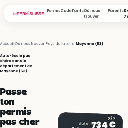
Permis
Code
Tarifs
Où nous
Parents
04
trouver
7
Accueil
›
Où nous trouver
›
Pays de la Loire
›
Mayenne (53)
Auto-école pas
chère dans le
département de
Mayenne (53)
Passe
ton
permis
DÈS
pas cher
734 €
Auto-école