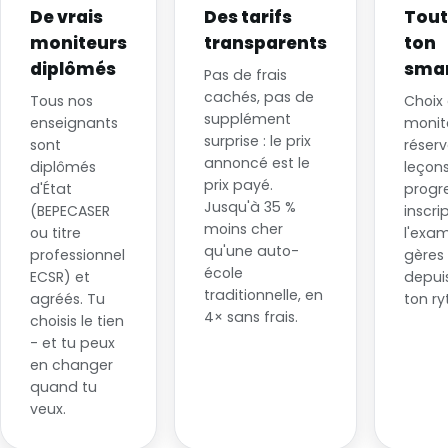
De vrais
Des tarifs
Tout
moniteurs
transparents
ton
diplômés
sma
Pas de frais
cachés, pas de
Tous nos
Choix
supplément
enseignants
monit
surprise : le prix
sont
réser
annoncé est le
diplômés
leçons
prix payé.
d'État
progre
Jusqu'à 35 %
(BEPECASER
inscri
moins cher
ou titre
l'exam
qu'une auto-
professionnel
gères
école
ECSR) et
depuis
traditionnelle, en
agréés. Tu
ton r
4× sans frais.
choisis le tien
- et tu peux
en changer
quand tu
veux.