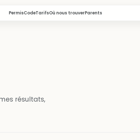
Permis
Code
Tarifs
Où nous trouver
Parents
es résultats,