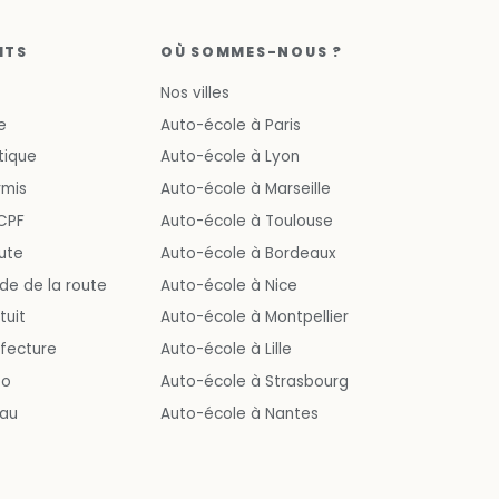
ITS
OÙ SOMMES-NOUS ?
Nos villes
e
Auto-école à Paris
tique
Auto-école à Lyon
rmis
Auto-école à Marseille
CPF
Auto-école à Toulouse
ute
Auto-école à Bordeaux
e de la route
Auto-école à Nice
tuit
Auto-école à Montpellier
éfecture
Auto-école à Lille
to
Auto-école à Strasbourg
eau
Auto-école à Nantes