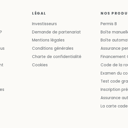
LÉGAL
NOS PRODU
Investisseurs
Permis B
?
Demande de partenariat
Boîte manuell
Mentions légales
Boîte automa
ous
Conditions générales
Assurance pe
Charte de confidentialité
Financement 
nt
Cookies
Code de la ro
Examen du cod
Test code gra
ves
Inscription pr
Assurance au
La carte cad