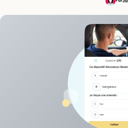
Par
Ju