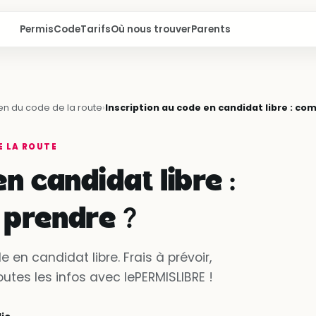
Permis
Code
Tarifs
Où nous trouver
Parents
n du code de la route
›
Inscription au code en candidat libre : co
E LA ROUTE
n candidat libre :
 prendre ?
n candidat libre. Frais à prévoir,
es les infos avec lePERMISLIBRE !