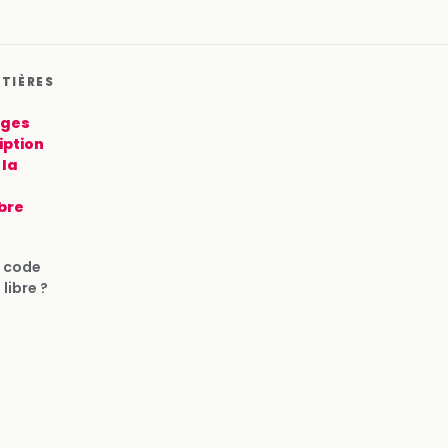
ATIÈRES
ages
iption
 la
bre
u code
libre ?