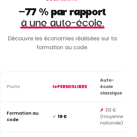
−77 % par rapport
à une auto-école.
Découvre les économies réalisées sur ta
formation au code.
Auto-
Poste
lePERMISLIBRE
école
classique
✗
313 €
Formation au
✓
19 €
(moyenne
code
nationale)