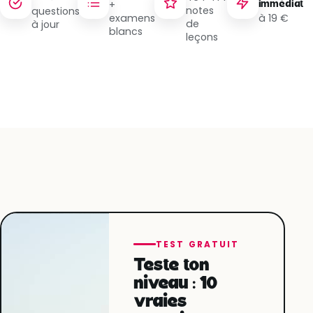
+
immédiat
notes
questions
examens
à 19 €
de
à jour
blancs
leçons
TEST GRATUIT
Teste ton
niveau : 10
vraies