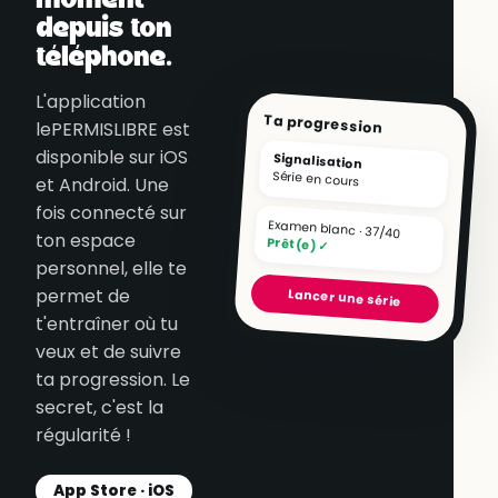
depuis ton
téléphone.
L'application
Ta progression
lePERMISLIBRE est
disponible sur iOS
Signalisation
Série en cours
et Android. Une
fois connecté sur
Examen blanc · 37/40
ton espace
Prêt(e) ✓
personnel, elle te
permet de
Lancer une série
t'entraîner où tu
veux et de suivre
ta progression. Le
secret, c'est la
régularité !
App Store · iOS