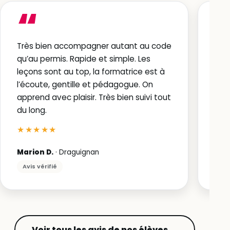
“
Très bien accompagner autant au code
Auto
qu’au permis. Rapide et simple. Les
le c
leçons sont au top, la formatrice est à
et l
l’écoute, gentille et pédagogue. On
sim
apprend avec plaisir. Très bien suivi tout
aut
du long.
★
★★★★★
Luci
Marion D.
· Draguignan
Avi
Avis vérifié
Voir tous les avis de nos élèves →