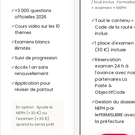
/ tout inclus · formatio
+ examen + NEPH
+3 000 questions
officielles 2026
Tout le contenu «
Cours vidéo sur les 10
Code de la route 
thèmes
inclus
Examens blancs
1 place d'examen
illimités
(30 €) incluse
Suivi de progression
Réservation
examen 24 h à
Accès 1 an sans
l'avance avec no
renouvellement
partenaires La
Application pour
Poste &
réviser de partout
ObjectifCode
Gestion du dossie
En option : Ajoute le
NEPH par
NEPH (+30 €) ou
lePERMISLIBRE ave
l'examen (+30 €)
la préfecture
quand tu seras prêt.