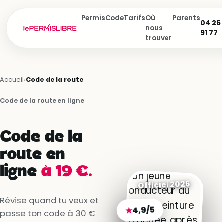
Permis
Code
Tarifs
Où
Parents
04 26
nous
91 77
trouver
Accueil
›
Code de la route
Code de la route en ligne
Code de la
route en
ligne
à 19 €.
Officiel 2026
Révise quand tu veux et
4,9/5
★
passe ton code à 30 €