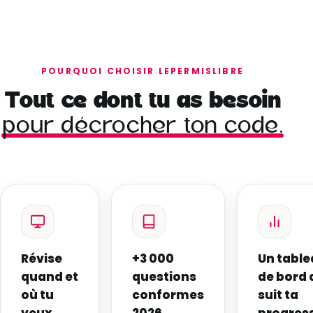
POURQUOI CHOISIR LEPERMISLIBRE
Tout ce dont tu as besoin
pour décrocher ton code.
Révise
+3 000
Un tabl
quand et
questions
de bord 
où tu
conformes
suit ta
veux
2026
progres