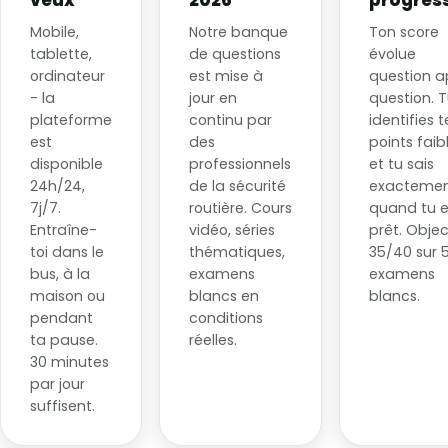
Mobile,
Notre banque
Ton score
tablette,
de questions
évolue
ordinateur
est mise à
question a
- la
jour en
question. 
plateforme
continu par
identifies t
est
des
points faib
disponible
professionnels
et tu sais
24h/24,
de la sécurité
exacteme
7j/7.
routière. Cours
quand tu 
Entraîne-
vidéo, séries
prêt. Object
toi dans le
thématiques,
35/40 sur 
bus, à la
examens
examens
maison ou
blancs en
blancs.
pendant
conditions
ta pause.
réelles.
30 minutes
par jour
suffisent.