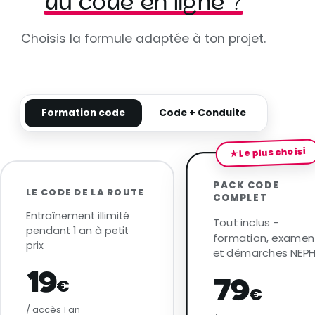
au code en ligne ?
Choisis la formule adaptée à ton projet.
Formation code
Code + Conduite
★ Le plus choisi
PACK CODE
LE CODE DE LA ROUTE
COMPLET
Entraînement illimité
Tout inclus -
pendant 1 an à petit
formation, examen
prix
et démarches NEPH
19
€
79
€
/ accès 1 an