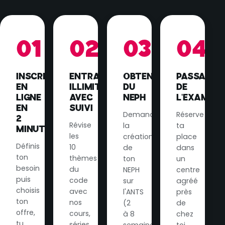
01
02
03
04
INSCRIPTION
ENTRAÎNEMENT
OBTENTION
PASSAGE
EN
ILLIMITÉ
DU
DE
LIGNE
AVEC
NEPH
L'EXAMEN
EN
SUIVI
Demande
Réserve
2
Révise
la
ta
MINUTES
les
création
place
Définis
10
de
dans
ton
thèmes
ton
un
besoin
du
NEPH
centre
puis
code
sur
agréé
choisis
avec
l'ANTS
près
ton
nos
(2
de
offre,
cours,
à 8
chez
tu
séries
semaines)
toi