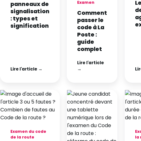
Le
Examen
panneaux de
de
signalisation
Comment
a
: types et
passer le
e
signification
code à La
Poste :
guide
complet
Lire l'article
Lire l'article →
→
Lir
Examen du code
Ex
de la route
la