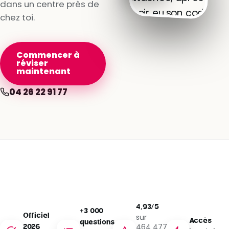
dans un centre près de
chez toi.
Commencer à
réviser
maintenant
04 26 22 91 77
4,93/5
+3 000
Officiel
sur
Accès
questions
464 477
2026