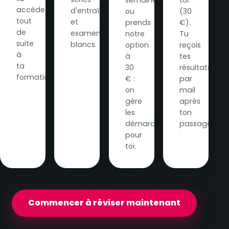
accède
d'entraînement
ou
(30
tout
et
prends
€).
de
examens
notre
Tu
suite
blancs.
option
reçois
à
à
tes
ta
30
résultats
formation.
€ :
par
on
mail
gère
après
les
ton
démarches
passage.
pour
toi.
Commencer à réviser maintenant