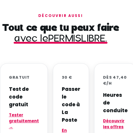
DÉCOUVRIR AUSSI
Tout ce que tu peux faire
avec lePERMISLIBRE.
GRATUIT
30 €
DÈS 47,40
€/H
Test de
Passer
Heures
code
le
de
gratuit
code à
conduite
La
Tester
Poste
gratuitement
Découvrir
→
les offres
En
→