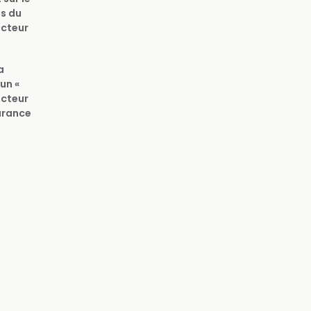
s du
ucteur
a
’un «
ucteur
surance