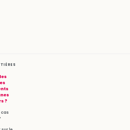
ATIÈRES
les
les
ents
unes
s ?
n cas
?
sur le